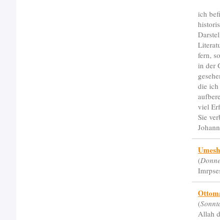
ich bef
histor
Darste
Literat
fern, s
in der 
gesehe
die ich
aufbere
viel Er
Sie ve
Johann
Umes
(
Donne
Imrpse
Ottom
(
Sonnt
Allah d