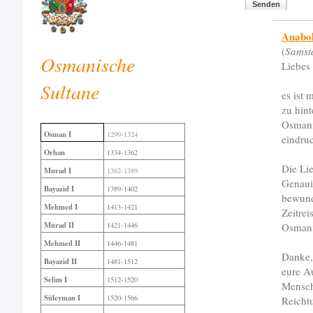
Senden
Anabol
(
Samst
Osmanische
Liebes
Sultane
es ist 
zu hint
Osmani
Osman I
1299-1324
eindruc
Orhan
1334-1362
Die Lie
Murad I
1362-1389
Genaui
Bayazid I
1389-1402
bewund
Mehmed I
1413-1421
Zeitrei
Murad II
Osmani
1421-1446
Mehmed II
1446-1481
Danke, 
Bayazid II
1481-1512
eure A
Selim I
1512-1520
Mensch
Süleyman I
1520-1566
Reicht