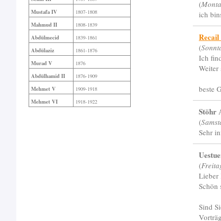
(
Monta
Mustafa IV
1807-1808
ich bi
Mahmud II
1808-1839
Recail
Abdülmecid
1839-1861
(
Sonnta
Abdülaziz
1861-1876
Ich fin
Murad V
1876
Weiter 
Abdülhamid II
1876-1909
beste 
Mehmet V
1909-1918
Mehmet VI
1918-1922
Stöhr 
(
Samst
Sehr in
Uestu
(
Freita
Lieber 
Schön 
Sind Si
Vorträg