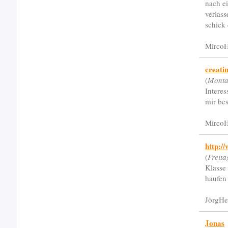
nach e
verlass
schick 
MircoH
creati
(
Monta
Interes
mir be
MircoH
http:/
(
Freit
Klasse 
haufen
JörgHe
Jonas