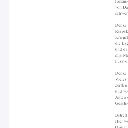
Faszini
von Da
schwer
Denke 
Respekt
Kriegs
die Lag
und da
ihre M
Fussvo
Denke 
Vieles 
zerflei
und wi
Akten 
Geschic
Betref
Hier w
Osmani