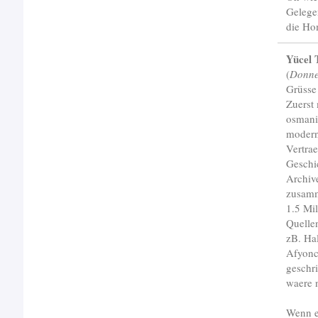
Gelege
die Ho
Yücel 
(
Donne
Grüsse 
Zuerst
osmani
modern
Vertra
Geschic
Archiv
zusamm
1.5 Mil
Quelle
zB. Hal
Afyonc
geschr
waere 
Wenn e