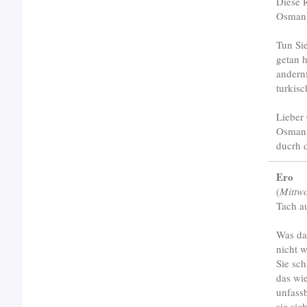
Diese R
Osmanis
Tun Si
getan h
andernf
turkis
Lieber
Osmani
ducrh 
Ero
(
Mittw
Tach a
Was da 
nicht w
Sie sch
das wie
unfassb
sie sic