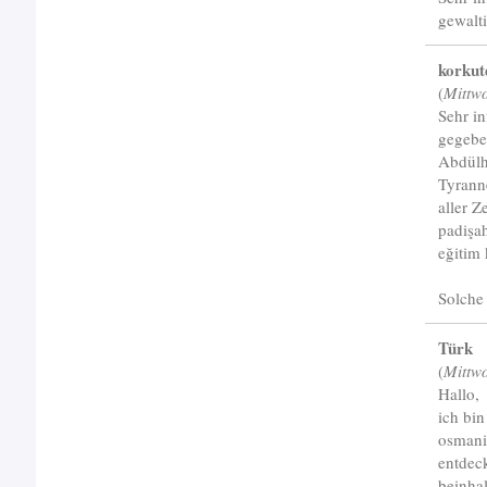
gewalti
korkut
(
Mittw
Sehr i
gegeben
Abdülha
Tyrann
aller Z
padişah
eğitim
Solche
Türk
(
Mittw
Hallo,
ich bin
osmanis
entdec
beinhal