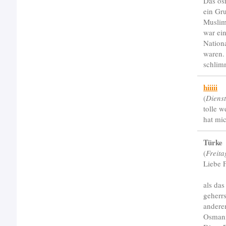
Das os
ein Gr
Muslim
war ei
Nationa
waren.
schlimm
hiiiii
(
Diens
tolle w
hat mic
Türke
(
Freit
Liebe 
als da
geherrs
andere
Osmani