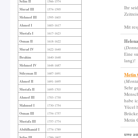
Selim II
1566-1574
Ihr sei
Murad III
1574-1595
Zeitrei
Mehmed III
1595-1603
Ahmed I
1603-1617
Mit re
Mustafa I
1617-1623
Helen
Osman II
1618-1622
(
Donne
Murad IV
1622-1640
Eine s
Ibrahim
1640-1648
lang)!
Mehmed IV
1648-1687
Süleyman II
Metin 
1687-1691
(
Monta
Ahmed II
1691-1695
Sehr g
Mustafa II
1695-1703
Mensch
Ahmed III
1703-1730
habe i
Mahmud I
1730-1754
Yücel 
Brücken
Osman III
1754-1757
Metin 
Mustafa III
1757-1774
Abdülhamid I
1774-1789
uwe au
Selim III
1789-1807