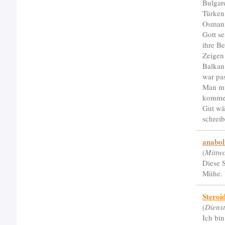
Bulgar
Türken
Osmani
Gott s
ihre B
Zeigen
Balkan
war pas
Man muß
komme
Gut wä
schreib
anabol
(
Mittw
Diese S
Mühe. V
Steroi
(
Diens
Ich bin