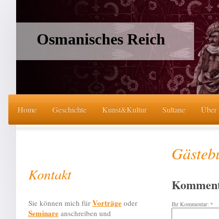
Osmanisches Reich
Home
Geschichte
Kunst&Kultur
Sultane
Über
Gästeb
Kontakt
Komment
Vorträge
Sie können mich für
oder
Ihr Kommentar: *
Seminare
anschreiben und