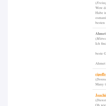
(
Freit
Wow da
Habe i
osmanis
besten
Ahmet
(
Mittw
Ich fin
beste 
Ahmet
ripoff
(
Donne
Many th
Joach
(
Dienst
Oh wie 