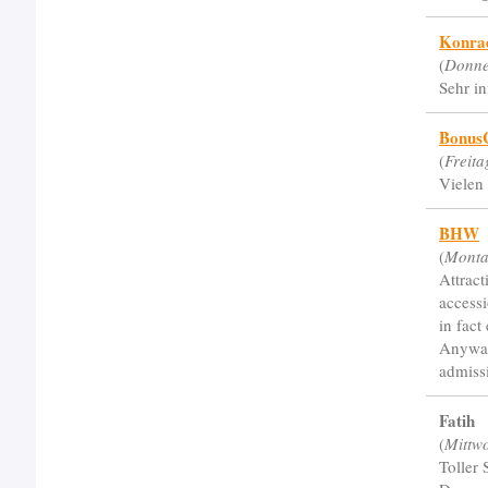
Konra
(
Donne
Sehr i
Bonus
(
Freit
Vielen 
BHW
(
Monta
Attract
accessi
in fact
Anyway
admissi
Fatih
(
Mittw
Toller 