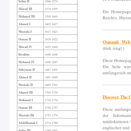
Selim II
1566-1574
Murad III
1574-1595
Die Homepage 
Mehmed III
1595-1603
Reiches. Hierz
Ahmed I
1603-1617
Mustafa I
1617-1623
Osman II
1618-1622
Osmanli Web 
Murad IV
1622-1640
(türk./engl.)
Ibrahim
1640-1648
Diese Homepag
Mehmed IV
1648-1687
Die Seite wu
Süleyman II
1687-1691
umfangreich und
Ahmed II
1691-1695
Mustafa II
1695-1703
Ahmed III
1703-1730
Discover The 
Mahmud I
1730-1754
Osman III
1754-1757
Diese umfangr
der Informat
Mustafa III
1757-1774
mitdiskutieren
Abdülhamid I
1774-1789
englischer und 
Selim III
1789-1807