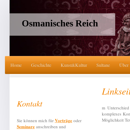
Osmanisches Reich
Home
Geschichte
Kunst&Kultur
Sultane
Über
Linkse
Kontakt
m Unterschied
komplexes Komm
Möglichkeit Tex
Vorträge
Sie können mich für
oder
Seminare
anschreiben und