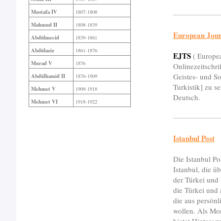
Mustafa IV
1807-1808
Mahmud II
1808-1839
European Journ
Abdülmecid
1839-1861
Abdülaziz
1861-1876
EJTS
( Europea
Murad V
1876
Onlinezeitschri
Geistes- und So
Abdülhamid II
1876-1909
Turkistik] zu s
Mehmet V
1909-1918
Deutsch.
Mehmet VI
1918-1922
Istanbul Post
Die Istanbul Po
Istanbul, die ü
der Türkei und 
die Türkei und 
die aus persön
wollen. Als Mon