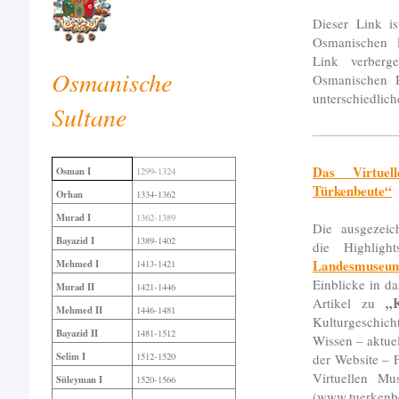
Dieser Link is
Osmanischen 
Link verberg
Osmanische
Osmanischen R
unterschiedlich
Sultane
Das Virtuel
Osman I
1299-1324
Türkenbeute“
Orhan
1334-1362
Murad I
1362-1389
Die ausgezeic
Bayazid I
1389-1402
die Highlig
Landesmuseu
Mehmed I
1413-1421
Einblicke in 
Murad II
1421-1446
„
Artikel zu
Mehmed II
1446-1481
Kulturgeschic
Bayazid II
1481-1512
Wissen – aktue
Selim I
der Website – 
1512-1520
Virtuellen M
Süleyman I
1520-1566
(www.tuerkenb