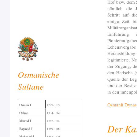
Hof bzw. dem Su
nämlich die J
Schritt auf d
einige Zeit b
Militärorgani
Einführung v
Pionieraufga
Lehensvergabe
Herausbildung
legitimierte. N
der Zugang, de
Osmanische
den Hedscha (z
Quelle der Leg
Sultane
und der Besitz
in den innenpol
Osmanli Dynas
Osman I
1299-1324
Orhan
1334-1362
Murad I
1362-1389
Der Kal
Bayazid I
1389-1402
Mehmed I
1413-1421