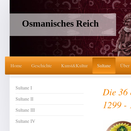
Osmanisches Reich
Home
Geschichte
Kunst&Kultur
Sultane
Über
Sultane I
Die 36 
Sultane II
1299 -
Sultane III
Sultane IV