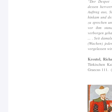
“Der Despot 
dessen hervorr
Auftrag aus, S
hinkam und der
zu sprechen un
vor ihm stan
verborgen gehal
... . Seit dama
(Wachen) jede
vorgelassen wi
Kreutel, Rich
Türkischen Ka
Graecus 111. (