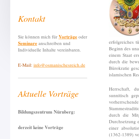
Kontakt
Vorträge
Sie können mich für
oder
erfolgreiches 
Seminare
anschreiben und
Beginn des una
Individuelle Inhalte vereinbaren.
einem Staat er
durch die bewu
E-Mail:
info@osmanischesreich.de
Bürokratie ges
islamischen Rec
Herrschaft, d
Aktuelle Vorträge
sunnitisch gep
vorherrsch
Stammestraditi
Bildungszentrum Nürnberg:
durch die Mit
Durchsetzung e
derzeit keine Vorträge
einer absoluti
(1362-1389) vo