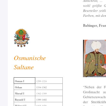
Antichrist, ..
wohl größte Ge
Beurteiler zeit
Farben, mit den
Babinger, Fra
Osmanische
Sultane
Osman I
1299-1324
“Neben der Fe
Orhan
1334-1362
Großmacht au
Murad I
1362-1389
Gebietszuwach
Bayazid I
1389-1402
der Streitkrä
Mehmed I
1413-1421