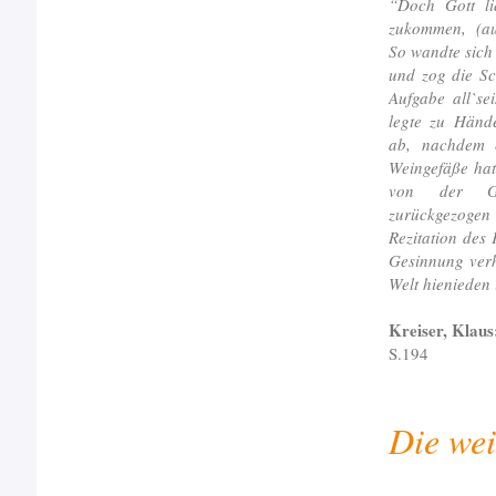
“Doch Gott l
zukommen, (au
So wandte sich
und zog die Sc
Aufgabe all`se
legte zu Händ
ab, nachdem e
Weingefäße hat
von der Ges
zurückgezogen
Rezitation des 
Gesinnung verh
Welt hienieden 
Kreiser, Klaus
S.194
Die wei