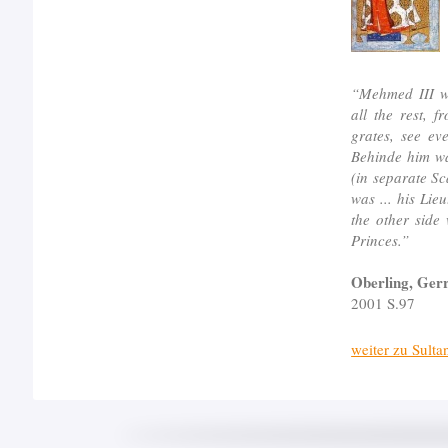
“Mehmed III wa
all the rest, 
grates, see ev
Behinde him wa
(in separate Sc
was ... his Lie
the other side
Princes.”
Oberling, Ger
2001 S.97
weiter zu Sultan