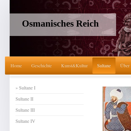
Osmanisches Reich
Home
Geschichte
Kunst&Kultur
Sultane
Über
Sultane I
Sultane II
Sultane III
Sultane IV