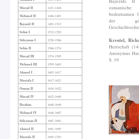
Bayezids II
osmanische 
Murad II
1421-1446
bedeutsamen 
Mehmed II
1446-1481
der gele
Bayazid II
1481-1512
Geschichtsschr
Selim I
1512-1520
Kreutel, Rich
Süleyman I
1520-1566
Herrschaft (1
Selim II
1566-1574
Anonymus Hani
Murad III
1574-1595
S. 19
Mehmed III
1595-1603
Ahmed I
1603-1617
Mustafa I
1617-1623
Osman II
1618-1622
Murad IV
1622-1640
Ibrahim
1640-1648
Mehmed IV
1648-1687
Süleyman II
1687-1691
Ahmed II
1691-1695
Mustafa II
1695-1703