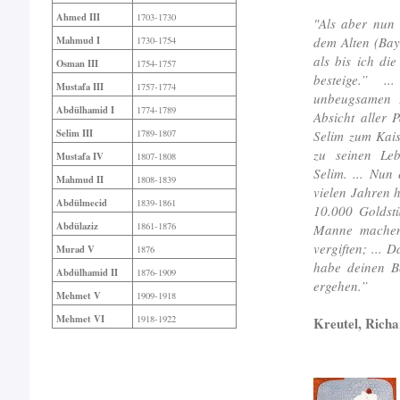
Ahmed III
1703-1730
"Als aber nun 
dem Alten (Baye
Mahmud I
1730-1754
als bis ich di
Osman III
1754-1757
besteige.” 
Mustafa III
1757-1774
unbeugsamen E
Abdülhamid I
1774-1789
Absicht aller 
Selim III
Selim zum Kais
1789-1807
zu seinen Leb
Mustafa IV
1807-1808
Selim. ... Nun 
Mahmud II
1808-1839
vielen Jahren 
Abdülmecid
1839-1861
10.000 Goldst
Abdülaziz
1861-1876
Manne machen,
vergiften; ... 
Murad V
1876
habe deinen B
Abdülhamid II
1876-1909
ergehen.”
Mehmet V
1909-1918
Mehmet VI
1918-1922
Kreutel, Richa