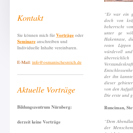
“Er war ein g
Kontakt
doch von kräf
beherrscht vo
unter ge wö
Vorträge
Sie können mich für
oder
Hakennase, di
Seminare
anschreiben und
roten Lippen
Individuelle Inhalte vereinbaren.
würdevoll und
überreichlic
E-Mail:
info@osmanischesreich.de
Verstandesk
Entschlossenhe
der ihn kannte
dieser gebiet
Aktuelle Vorträge
von den Aufgab
Die erste und 
Bildungszentrum Nürnberg:
Runciman, Ste
“Dem Abendland
derzeit keine Vorträge
der Menschent