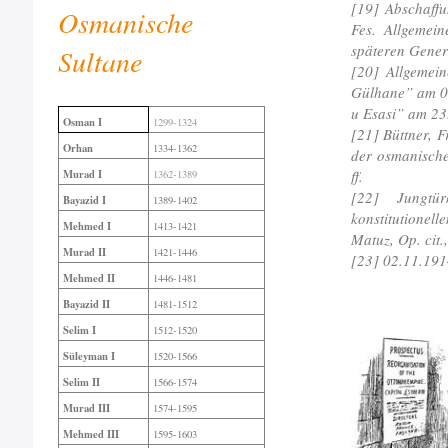
[19] Abschaffu
Osmanische
Fes. Allgemei
späteren Gener
Sultane
[20] Allgemein
Gülhane” am 03
u Esasi” am 23.
Osman I
1299-1324
[21] Büttner, 
Orhan
1334-1362
der osmanische
ff.
Murad I
1362-1389
[22] Jungtü
Bayazid I
1389-1402
konstitutionel
Mehmed I
1413-1421
Matuz, Op. cit.,
Murad II
1421-1446
[23] 02.11.191
Mehmed II
1446-1481
Bayazid II
1481-1512
Selim I
1512-1520
Süleyman I
1520-1566
Selim II
1566-1574
Murad III
1574-1595
Mehmed III
1595-1603