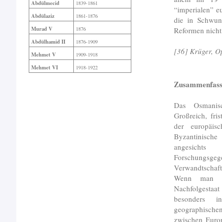
Abdülmecid
1839-1861
“imperialen” e
Abdülaziz
1861-1876
die in Schwun
Murad V
Reformen nicht
1876
Abdülhamid II
1876-1909
[36] Krüger, Op
Mehmet V
1909-1918
Mehmet VI
1918-1922
Zusammenfas
Das Osmanisc
Großreich, fris
der europäis
Byzantinische
angesicht
Forschungsge
Verwandtschaf
Wenn man a
Nachfolgestaa
besonders i
geographische
zwischen Euro