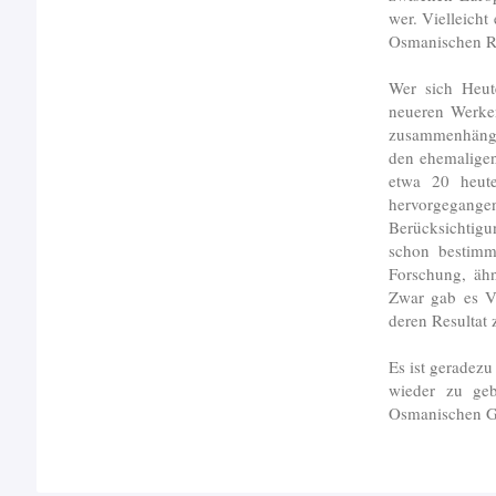
wer. Vielleicht
Osmanischen R
Wer sich Heut
neueren Werken
zusammenhänge
den ehemaligen
etwa 20 heut
hervorgegangen
Berücksichtigu
schon bestimmt
Forschung, äh
Zwar gab es Ve
deren Resultat 
Es ist geradez
wieder zu geb
Osmanischen G