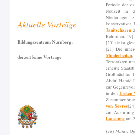
Periode der os
Neuzeit in d
Niederlagen z
Aktuelle Vorträge
konservativer 
Janitscharen
d
Reformen.[19] 
Bildungszentrum Nürnberg:
[20] sie ist gl
[21] Die inne
Minderheiten
,
derzeit keine Vorträge
Terrorakten un
erneute Staats
Großmächte. I
Abdul Hamid II
zur Gegenrevolu
Ersten 
in den
Zusammenbruch
von Sevres
[24
zur Ausrufun
Lausanne
am 2
[18] Matuz, Op.c