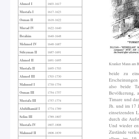
Ahmed I
1603-1617
Mustafa I
1617-1623
Osman II
1618-1622
Murad IV
1622-1640
Ibrahim
1640-1648
Mehmed IV
1648-1687
Süleyman II
1687-1691
Ahmed II
1691-1695
Kranker Mann am B
Mustafa II
1695-1703
beide zu ein
Ahmed III
1703-1730
Erscheinungen 
Mahmud I
1730-1754
also beide Ta
Bevölkerung, a
Osman III
1754-1757
Timare und dam
Mustafa III
1757-1774
Jh. und im 17 
Abdülhamid I
1774-1789
einsetzenden L
Selim III
1789-1807
durch die Aufs
Und wieder ent
Mustafa IV
1807-1808
Zustände verfe
Mahmud II
1808-1839
allem im 19 J