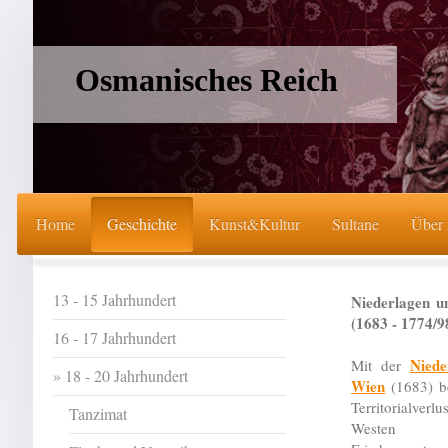
Osmanisches Reich
Home
Geschichte
Kunst&Kultur
Sultane
Über
13 - 15 Jahrhundert
Niederlagen u
(1683 - 1774/9
16 - 17 Jahrhundert
Niede
Mit der
18 - 20 Jahrhundert
Wien
(1683) b
Territorialv
Tanzimat
Weste