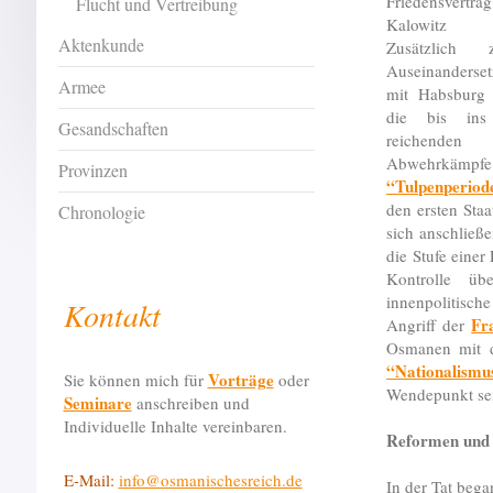
Friedensver
Flucht und Vertreibung
Kalowitz
Aktenkunde
Zusätzlich
Auseinanderse
Armee
mit Habsburg
die bis in
Gesandschaften
reichenden
Abwehrkämpfe
Provinzen
“Tulpenperiod
den ersten Sta
Chronologie
sich anschließ
die Stufe eine
Kontrolle üb
innenpolitisc
Kontakt
Fr
Angriff der
Osmanen mit d
“Nationalismu
Vorträge
Sie können mich für
oder
Wendepunkt sei
Seminare
anschreiben und
Individuelle Inhalte vereinbaren.
Reformen und 
E-Mail:
info@osmanischesreich.de
In der Tat beg