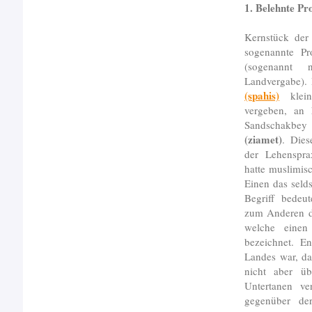
1. Belehnte Pro
Kernstück der
sogenannte Pr
(sogenannt
Landvergabe). 
(spahis)
klei
vergeben, an 
Sandschakbey 
(ziamet)
. Dies
der Lehensprax
hatte muslimis
Einen das sel
Begriff bedeu
zum Anderen d
welche einen
bezeichnet. E
Landes war, da
nicht aber üb
Untertanen ve
gegenüber der