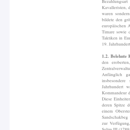
Bezahlungsart
Kavalleristen,
waren sondern 
bildete den gr
europäischen A
Timare sowie d
Taktiken in Eu
19. Jahrhundert
1.2. Belehnte 
den eroberten
Zentralverwal
Anfänglich 
insbesondere
Jahrhundert w
Kommandeur der
Diese Einheit
deren Spitze 
einem Oberst
Sandschakbeg w
zur Verfügung
Selim III (1789