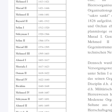
Mehmed I
1413-1421
Heeresorgan
Murad II
1421-1446
Organisationsg
Mehmed II
“sakro sankt”
1446-1481
1826 aufgelöst
Bayazid II
1481-1512
und Orchan eh
Selim I
1512-1520
planmässige o
Süleyman I
1520-1566
Murad I. Geni
Selim II
1566-1574
Mehmed II d
Gegeninstrum
Murad III
1574-1595
technischen Ne
Mehmed III
1595-1603
Ahmed I
1603-1617
Dennoch wurde
Mustafa I
1617-1623
Versorgungswe
unter Selim I e
Osman II
1618-1622
das seinen Geg
Murad IV
1622-1640
Disziplin d.h.
Ibrahim
1640-1648
d.h. Militäris
Mehmed IV
1648-1687
Herrenwesen ha
Moderene Organ
Süleyman II
1687-1691
Sultane aus d
Ahmed II
1691-1695
Herrschaftsgru