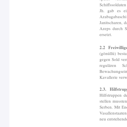
Schiffssoldate
Jh. gab es e
Azabagabaschi
Janitscharen, d
Azeps durch S
ersetzt.
2.2 Freiwilli
(gönüllü) best
gegen Sold verr
regulären S
Bewachungsein
Kavallerie ver
2.3. Hilfstru
Hilfstruppen d
stellen musste
Serben. Mit En
Vasallenstaaten
neu entstehen