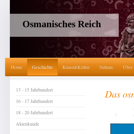
Osmanisches Reich
Home
Geschichte
Kunst&Kultur
Sultane
Über
13 - 15 Jahrhundert
Das os
16 - 17 Jahrhundert
18 - 20 Jahrhundert
Aktenkunde