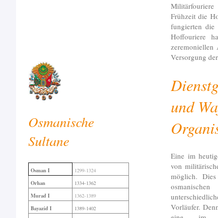
Militärfourier
Frühzeit die H
fungierten di
Hoffouriere h
zeremoniellen 
Versorgung der
Dienstg
und Wa
Osmanische
Organi
Sultane
Eine im heuti
von militärisch
Osman I
1299-1324
möglich. Dies
Orhan
1334-1362
osmanischen
unterschiedli
Murad I
1362-1389
Vorläufer. Den
Bayazid I
1389-1402
eine, im G