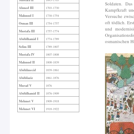
Mustafa II
1695-1703
Soldaten. Das
Ahmed III
1703-1730
Kampfkraft und
Versuche zwisc
Mahmud I
1730-1754
oft tödlich. Er
Osman III
1754-1757
und modernisi
Mustafa III
1757-1774
Organisations
Abdülhamid I
1774-1789
osmanischen H
Selim III
1789-1807
Mustafa IV
1807-1808
Mahmud II
1808-1839
Abdülmecid
1839-1861
Abdülaziz
1861-1876
Murad V
1876
Abdülhamid II
1876-1909
Mehmet V
1909-1918
Mehmet VI
1918-1922