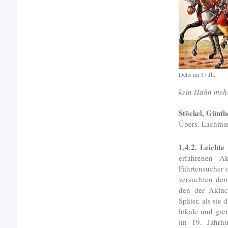
Delis im 17 Jh.
kein Hahn mehr
Stöckel, Günth
Übers. Lachman
1.4.2. Leichte
erfahrenen A
Fährtensucher 
versuchten de
den der Akinc
Später, als sie
lokale und gre
im 19. Jahrhu