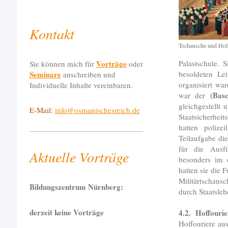
Kontakt
Tschausche und Hoff
Vorträge
Palastschule. 
Sie können mich für
oder
Seminare
besoldeten Lei
anschreiben und
organisiert w
Individuelle Inhalte vereinbaren.
(Bas
war der
gleichgestellt 
E-Mail:
info@osmanischesreich.de
Staatsicherhei
hatten polize
Teilaufgabe die
für die Ausfü
Aktuelle Vorträge
besonders im 
hatten sie die 
Militärtschaus
Bildungszentrum Nürnberg:
durch Staatsle
derzeit keine Vorträge
4.2. Hoffourie
Hoffouriere au