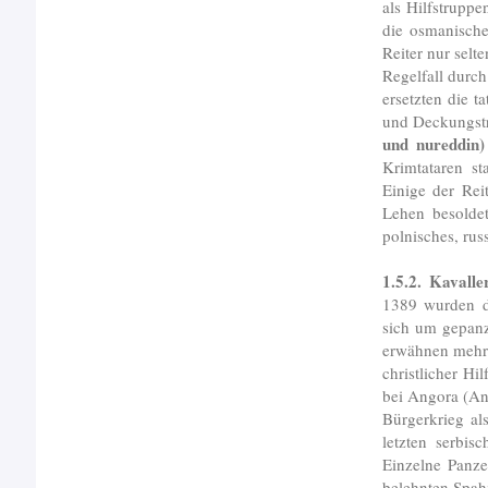
als Hilfstruppe
die osmanische
Reiter nur selt
Regelfall durc
ersetzten die 
und Deckungstr
und nureddin)
Krimtataren st
Einige der Rei
Lehen besolde
polnisches, rus
1.5.2. Kavalle
1389 wurden di
sich um gepanz
erwähnen mehrma
christlicher Hi
bei Angora (An
Bürgerkrieg al
letzten serbis
Einzelne Panze
belehnten Spah