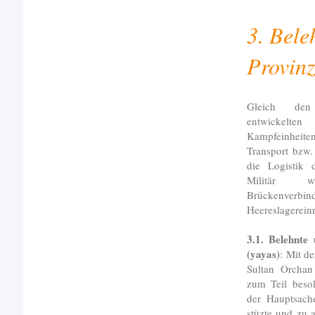
3. Bele
Provin
Gleich den l
entwickelte
Kampfeinheit
Transport bzw.
die Logistik 
Militär w
Brückenver
Heereslagereinr
3.1. Belehnte
(yayas)
: Mit d
Sultan Orchan
zum Teil besol
der Hauptsach
stüzte und zu 