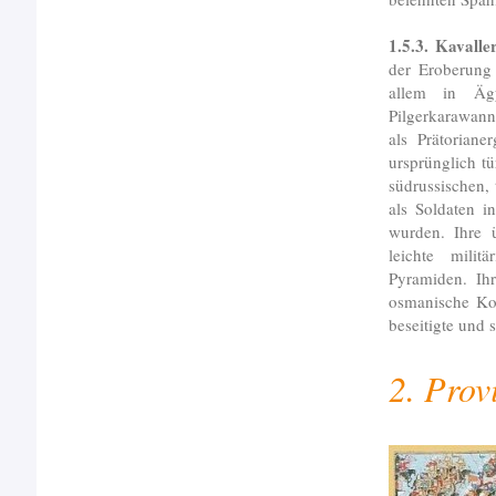
1.5.3. Kavalle
der Eroberung
allem in Äg
Pilgerkarawanne
als Prätorian
ursprünglich t
südrussischen,
als Soldaten i
wurden. Ihre ü
leichte militä
Pyramiden. Ihr
osmanische Ko
beseitigte und 
2. Prov