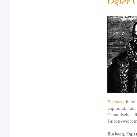
Ogier 
Busbecq
hatte 
Diplomat, als
Osmanische Re
Tulpenzwiebeln
Busbecq, Ogier