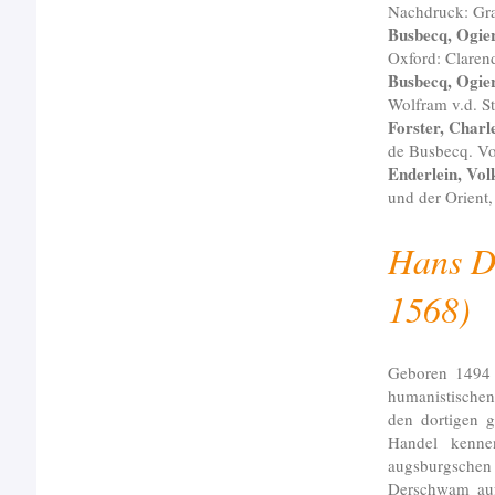
Nachdruck: Gra
Busbecq, Ogier
Oxford: Claren
Busbecq, Ogier
Wolfram v.d. S
Forster, Charl
de Busbecq. Vo
Enderlein, Vo
und der Orient
Hans D
1568)
Geboren 1494 
humanistischen
den dortigen 
Handel kennen
augsburgsche
Derschwam auf 