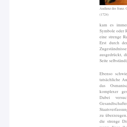
Audienz des franz. 
(1724)
kam es immer
Symbole oder R
eine strenge R
Erst durch d
Zugeständniss
ausgedrückt, d
Seite selbstän
Ebenso schwie
tatsächliche A
das Osmanis
komplexer ges
Dabei versu
Gesandtsch
Staatsverfass
zu überzeugen
die strenge Di