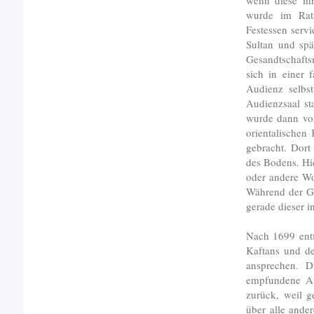
wenn diese ih
wurde im Rat
Festessen serv
Sultan und spä
Gesandtschafts
sich in einer 
Audienz selbst
Audienzsaal st
wurde dann vo
orientalischen
gebracht. Dort
des Bodens. Hie
oder andere Wo
Während der Ge
gerade dieser i
Nach 1699 entf
Kaftans und de
ansprechen. D
empfundene Au
zurück, weil g
über alle ande