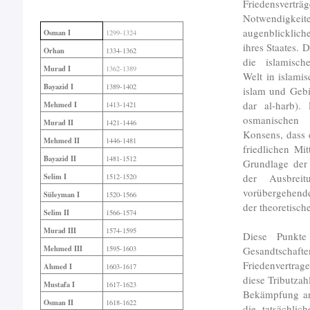
Friedensv
Notwendig
augenblicklich
Osman I
1299-1324
ihres Staates. 
Orhan
1334-1362
die islamisch
Murad I
1362-1389
Welt in islamis
Bayazid I
1389-1402
islam und Gebi
dar al-harb).
Mehmed I
1413-1421
osmanische
Murad II
1421-1446
Konsens, dass 
Mehmed II
1446-1481
friedlichen Mi
Bayazid II
1481-1512
Grundlage der 
der Ausbreit
Selim I
1512-1520
vorübergehend
Süleyman I
1520-1566
der theoretisch
Selim II
1566-1574
Murad III
1574-1595
Diese Punkte
Mehmed III
Gesandtschafte
1595-1603
Friedenvertrag
Ahmed I
1603-1617
diese Tributzah
Mustafa I
1617-1623
Bekämpfung and
Osman II
1618-1622
die tatsächlic