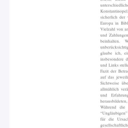
unterschiedli
Konstantinopel.
sicherlich der
Europa in Bibl
Vielzahl von a
und Zahlungen 
beinhalten.
unberücksichti
glaube ich, e
insbesondere d
und Links stell
Fazit der Betr
auf das jeweil
Sichtweise üb
allmählich ver
und Erfahrung
herausbildeten
Während die 
“Ungläubigen” s
für die Ursac
gesellschaftli