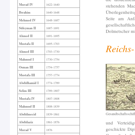
Murad IV
1622-1640
stehenden Mac
Überlegenheits
Ibrahim
1640-1648
Seite am Anfa
Mehmed IV
1648-1687
gesellschaftli
Süleyman II
1687-1691
Dolmetscher mi
Ahmed II
1691-1695
Mustafa II
1695-1703
Reichs-
Ahmed III
1703-1730
Mahmud I
1730-1754
Osman III
1754-1757
Mustafa III
1757-1774
Abdülhamid I
1774-1789
Selim III
1789-1807
Mustafa IV
1807-1808
Mahmud II
1808-1839
Gesandtschaftsschif
Abdülmecid
1839-1861
und Verteidi
Abdülaziz
1861-1876
geschickte Di
Murad V
1876