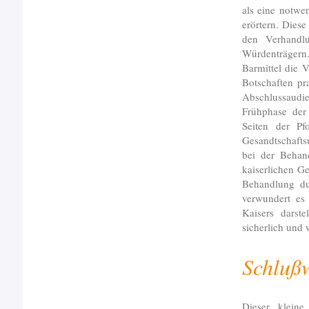
als eine notwe
erörtern. Dies
den Verhandlu
Würdenträgern
Barmittel die 
Botschaften pr
Abschlussaudi
Frühphase der
Seiten der Pf
Gesandtschafts
bei der Behan
kaiserlichen G
Behandlung du
verwundert es 
Kaisers darst
sicherlich und 
Schluß
Dieser kleine