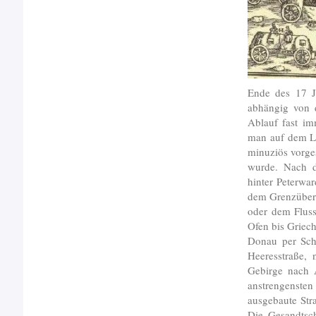
Ende des 17 Jh
abhängig von 
Ablauf fast im
man auf dem La
minuziös vorge
wurde. Nach d
hinter Peterwa
dem Grenzübert
oder dem Fluss
Ofen bis Griec
Donau per Schi
Heeresstraße,
Gebirge nach A
anstrengensten
ausgebaute Stra
Die Gesandtsch