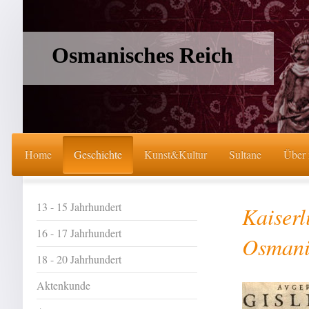
Osmanisches Reich
Home
Geschichte
Kunst&Kultur
Sultane
Über
13 - 15 Jahrhundert
Kaiserl
16 - 17 Jahrhundert
Osmani
18 - 20 Jahrhundert
Aktenkunde