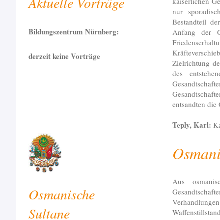
Aktuelle Vorträge
kaiserlichen G
nur sporadis
Bestandteil de
Bildungszentrum Nürnberg:
Anfang der G
Friedenserhalt
Kräfteversch
derzeit keine Vorträge
Zielrichtung d
des entstehen
Gesandtschaft
Gesandtschaft
entsandten die 
Teply, Karl:
Ka
Osmani
Aus osmanis
Osmanische
Gesandts
Verhandlun
Sultane
Waffensti